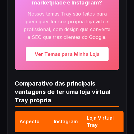
marketplace e Instagram?
Nossos temas Tray são feitos para
quem quer ter sua própria loja virtual
profissional, com design que converte
e SEO que traz clientes do Google.
Ver Temas para Minha Loja
Comparativo das principais
vantagens de ter uma loja virtual
Tray própria
Loja Virtual
Aspecto
Instagram
Tray