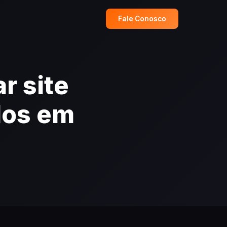
Fale Conosco
r site
dos em