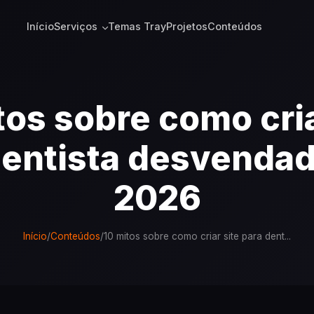
Início
Serviços
Temas Tray
Projetos
Conteúdos
tos sobre como cria
dentista desvenda
2026
Início
/
Conteúdos
/
10 mitos sobre como criar site para dent...