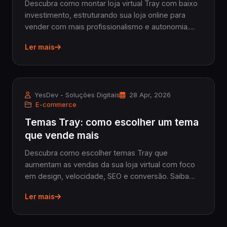
Descubra como montar loja virtual Tray com baixo
investimento, estruturando sua loja online para
vender com mais profissionalismo e autonomia.
Saiba os custos envolvidos e evite erros comuns
Ler mais
na primeira loja virtual.
YesDev - Soluções Digitais
28 Apr, 2026
E-commerce
Temas Tray: como escolher um tema
que vende mais
Descubra como escolher temas Tray que
aumentam as vendas da sua loja virtual com foco
em design, velocidade, SEO e conversão. Saiba
quando trocar o tema e como optar entre tema
Ler mais
pronto ou sob medida para profissionalizar seu e-
commerce.