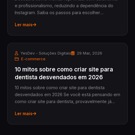
e profissionalismo, reduzindo a dependência do
Instagram. Saiba os passos para escolher
plataforma, custos envolvidos e como escalar suas
Ler mais
vendas online.
YesDev - Soluções Digitais
29 Mar, 2026
E-commerce
10 mitos sobre como criar site para
dentista desvendados em 2026
10 mitos sobre como criar site para dentista
desvendados em 2026 Se você está pensando em
como criar site para dentista, provavelmente já
esbarrou em diversas informações
Ler mais
desencontradas. Existem muitos mitos por aí que
atrapalham o processo...