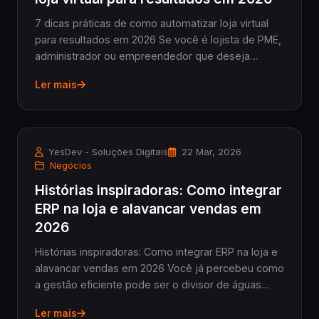
7 dicas práticas de como automatizar loja virtual
para resultados em 2026 Se você é lojista de PME,
administrador ou empreendedor que deseja
turbinar seu e-commerce, entender como
Ler mais
automatizar loja virtual é fundamental. Em 2026, a
automação...
YesDev - Soluções Digitais
22 Mar, 2026
Negócios
Histórias inspiradoras: Como integrar
ERP na loja e alavancar vendas em
2026
Histórias inspiradoras: Como integrar ERP na loja e
alavancar vendas em 2026 Você já percebeu como
a gestão eficiente pode ser o divisor de águas
para lojas que querem crescer? Em 2026, como
Ler mais
integrar ERP na loja deixou de ser um diferencial...