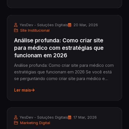
YesDev - Soluções Digitais
20 Mar, 2026
Site Institucional
Análise profunda: Como criar site
para médico com estratégias que
funcionam em 2026
Análise profunda: Como criar site para médico com
estratégias que funcionam em 2026 Se você está
se perguntando como criar site para médico e
realmente quer entender o que envolve esse
Ler mais
processo em 2026, esse é o momento certo para
aprofunda...
YesDev - Soluções Digitais
17 Mar, 2026
Marketing Digital