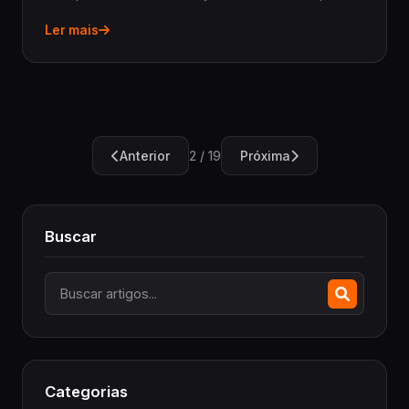
entender como controlar financeiro da loja virtual é
Ler mais
o passo número um para garantir a saúde do...
Anterior
Próxima
2 / 19
Buscar
Categorias