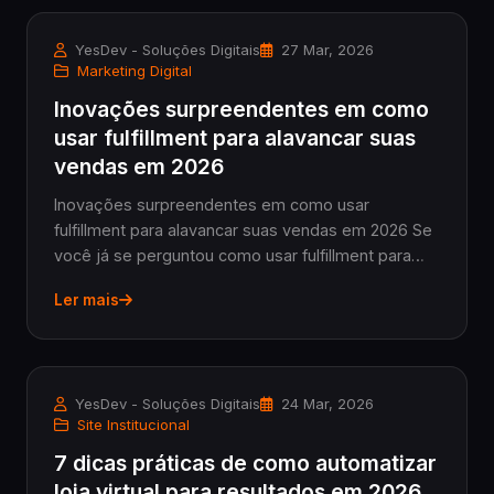
YesDev - Soluções Digitais
27 Mar, 2026
Marketing Digital
Inovações surpreendentes em como
usar fulfillment para alavancar suas
vendas em 2026
Inovações surpreendentes em como usar
fulfillment para alavancar suas vendas em 2026 Se
você já se perguntou como usar fulfillment para
turbinar seu negócio em 2026, está no lugar certo.
Ler mais
As tendências mudam rápido, e entender as
novidades é...
YesDev - Soluções Digitais
24 Mar, 2026
Site Institucional
7 dicas práticas de como automatizar
loja virtual para resultados em 2026