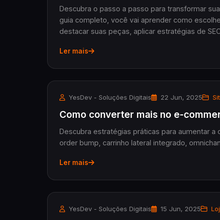
Descubra o passo a passo para transformar su
guia completo, você vai aprender como escolher 
destacar suas peças, aplicar estratégias de S
e aumentar suas vendas com marketing digital
Ler mais
para criar sua loja na Tray com os temas Yes Se
YesDev - Soluções Digitais
22 Jun, 2025
Sit
Como converter mais no e-comme
Descubra estratégias práticas para aumentar 
order bump, carrinho lateral integrado, omnicha
Ler mais
YesDev - Soluções Digitais
15 Jun, 2025
Loj