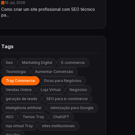
16 Jul, 2026
Como criar um site profissional com SEO técnico
pa...
Tags
Seo
Marketing Digital
E-commerce
Tecnologia
Aumentar Conversão
Tray Commerce
Dicas para Negócios
Vendas Online
Loja Virtual
Negócios
geração de leads
SEO para e-commerce
inteligência artificial
otimização para Google
AEO
Temas Tray
ChatGPT
loja virtual Tray
sites institucionais
Yes Pro