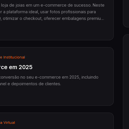
a loja de joias em um e-commerce de sucesso. Neste
a plataforma ideal, usar fotos profissionais para
EO, otimizar o checkout, oferecer embalagens premium
. Aproveite também o cupom de desconto exclusivo
asons Joias e Yes Pro Joias.
e Institucional
rce em 2025
a conversão no seu e-commerce em 2025, incluindo
nnel e depoimentos de clientes.
a Virtual