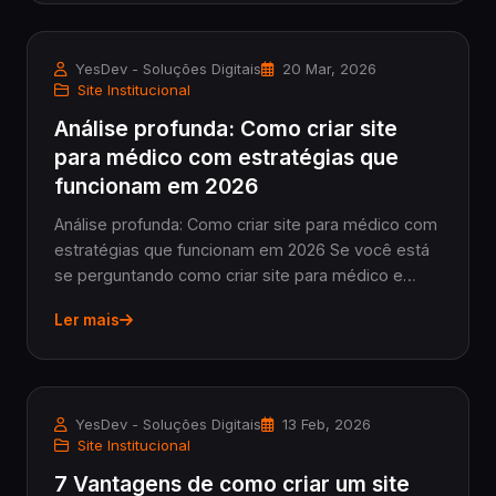
YesDev - Soluções Digitais
20 Mar, 2026
Site Institucional
Análise profunda: Como criar site
para médico com estratégias que
funcionam em 2026
Análise profunda: Como criar site para médico com
estratégias que funcionam em 2026 Se você está
se perguntando como criar site para médico e
realmente quer entender o que envolve esse
Ler mais
processo em 2026, esse é o momento certo para
aprofunda...
YesDev - Soluções Digitais
13 Feb, 2026
Site Institucional
7 Vantagens de como criar um site