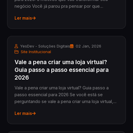
negócio Você já parou pra pensar por que
empresa precisa de site em 2026, especialmente
Ler mais
se é dono de uma PME ou administra um negócio
que ainda não e...
YesDev - Soluções Digitais
02 Jan, 2026
Site Institucional
Vale a pena criar uma loja virtual?
Guia passo a passo essencial para
2026
Vale a pena criar uma loja virtual? Guia passo a
passo essencial para 2026 Se você está se
perguntando se vale a pena criar uma loja virtual,
saiba que essa dúvida é mais que comum entre
Ler mais
lojistas e empresários práticos que buscam
expandir s...