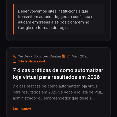
Desenvolvemos sites institucionais que
transmitem autoridade, geram confiança e
ajudam empresas a se posicionarem no
Google de forma estratégica.
YesDev - Soluções Digitais
24 Mar, 2026
Site Institucional
7 dicas práticas de como automatizar
loja virtual para resultados em 2026
7 dicas práticas de como automatizar loja virtual
para resultados em 2026 Se você é lojista de PME,
administrador ou empreendedor que deseja
turbinar seu e-commerce, entender como
Ler mais
automatizar loja virtual é fundamental. Em 2026, a
automação...