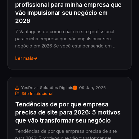
profissional para minha empresa que
vão impulsionar seu negócio em
2026
7 Vantagens de como criar um site profissional
para minha empresa que vão impulsionar seu
negócio em 2026 Se você está pensando em
como criar um site profissional para minha
Ler mais
empresa, já está no caminho certo para
transformar sua presença di...
YesDev - Soluções Digitais
09 Jan, 2026
Site Institucional
Tendências de por que empresa
precisa de site para 2026: 5 motivos
que vão transformar seu negócio
Tendências de por que empresa precisa de site
para 2026: 5 motivos que vão transformar seu