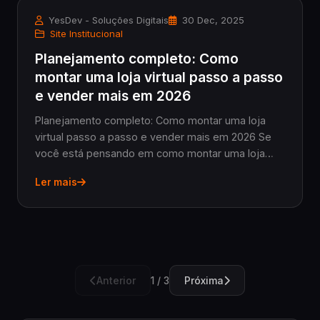
YesDev - Soluções Digitais
30 Dec, 2025
Site Institucional
Planejamento completo: Como
montar uma loja virtual passo a passo
e vender mais em 2026
Planejamento completo: Como montar uma loja
virtual passo a passo e vender mais em 2026 Se
você está pensando em como montar uma loja
virtual passo a passo, saiba que o planejamento é
Ler mais
o primeiro e mais importante passo para garantir
sucesso...
Anterior
Próxima
1 / 3