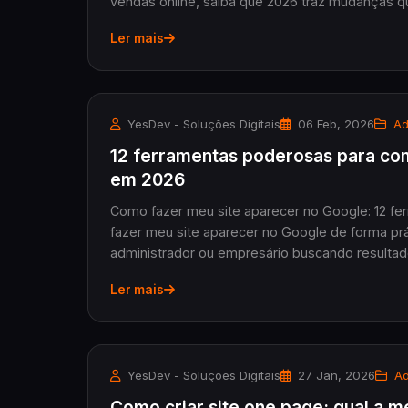
vendas online, saiba que 2026 traz mudanças qu
Ler mais
YesDev - Soluções Digitais
06 Feb, 2026
Ad
12 ferramentas poderosas para co
em 2026
Como fazer meu site aparecer no Google: 12 fe
fazer meu site aparecer no Google de forma prát
administrador ou empresário buscando resultados
Ler mais
YesDev - Soluções Digitais
27 Jan, 2026
Ad
Como criar site one page: qual a 