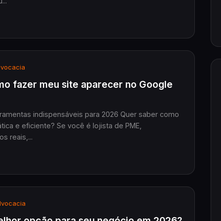
...
vocacia
mo fazer meu site aparecer no Google
rramentas indispensáveis para 2026 Quer saber como
ica e eficiente? Se você é lojista de PME,
 reais,...
vocacia
melhor opção para seu negócio em 2026?