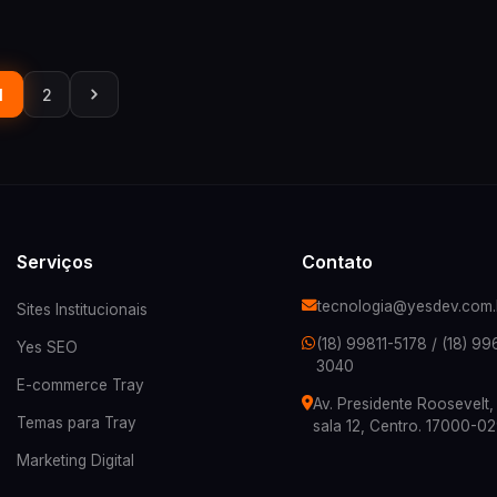
1
2
Serviços
Contato
tecnologia@yesdev.com.
Sites Institucionais
(18) 99811-5178
/
(18) 99
Yes SEO
3040
E-commerce Tray
Av. Presidente Roosevelt
Temas para Tray
sala 12, Centro. 17000-0
Marketing Digital