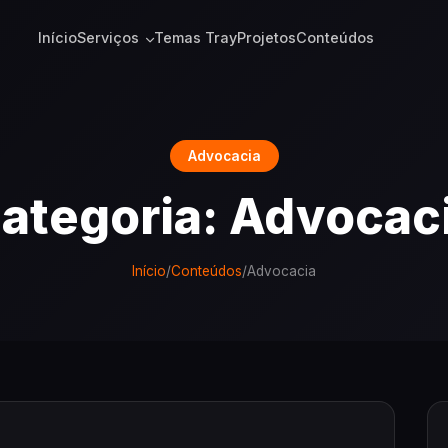
Início
Serviços
Temas Tray
Projetos
Conteúdos
Advocacia
ategoria: Advocac
Início
/
Conteúdos
/
Advocacia