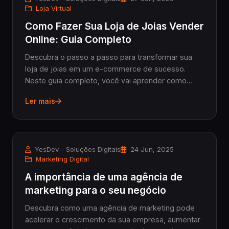
Loja Virtual
Como Fazer Sua Loja de Joias Vender
Online: Guia Completo
Descubra o passo a passo para transformar sua
loja de joias em um e-commerce de sucesso.
Neste guia completo, você vai aprender como
escolher a plataforma ideal, usar fotos
Ler mais
profissionais para destacar suas peças, aplicar
estratégias de SEO, otimizar o checkout, oferecer
embalagens premium e aumentar suas vendas
com marketing digital. Aproveite também o cupom
YesDev - Soluções Digitais
24 Jun, 2025
de desconto exclusivo para criar sua loja na Tray
Marketing Digital
com os temas Yes Seasons Joias e Yes Pro Joias.
A importância de uma agência de
marketing para o seu negócio
Descubra como uma agência de marketing pode
acelerar o crescimento da sua empresa, aumentar