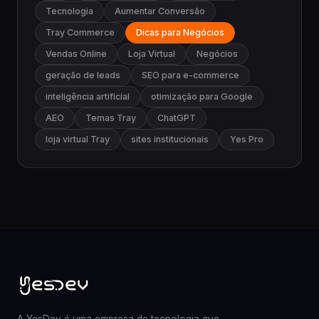
Tecnologia
Aumentar Conversão
Tray Commerce
Dicas para Negócios
Vendas Online
Loja Virtual
Negócios
geração de leads
SEO para e-commerce
inteligência artificial
otimização para Google
AEO
Temas Tray
ChatGPT
loja virtual Tray
sites institucionais
Yes Pro