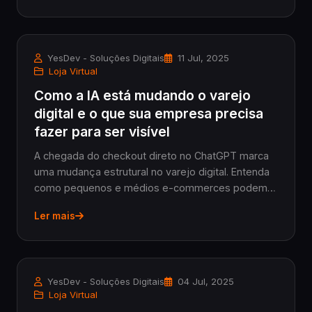
YesDev - Soluções Digitais
11 Jul, 2025
Loja Virtual
Como a IA está mudando o varejo
digital e o que sua empresa precisa
fazer para ser visível
A chegada do checkout direto no ChatGPT marca
uma mudança estrutural no varejo digital. Entenda
como pequenos e médios e-commerces podem
se preparar para vender mais em um mercado
Ler mais
guiado por inteligência artificial.
YesDev - Soluções Digitais
04 Jul, 2025
Loja Virtual