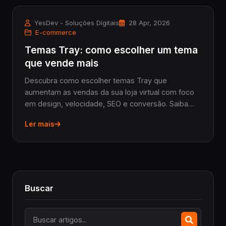
YesDev - Soluções Digitais
28 Apr, 2026
E-commerce
Temas Tray: como escolher um tema
que vende mais
Descubra como escolher temas Tray que
aumentam as vendas da sua loja virtual com foco
em design, velocidade, SEO e conversão. Saiba
quando trocar o tema e como optar entre tema
Ler mais
pronto ou sob medida para profissionalizar seu e-
commerce.
Buscar