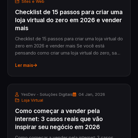
Sites e Web
Checklist de 15 passos para criar uma
loja virtual do zero em 2026 e vender
mais
Checklist de 15 passos para criar uma loja virtual do
zero em 2026 e vender mais Se você está
pensando como criar uma loja virtual do zero, sabe
que seguir um passo a passo claro faz toda a
Ler mais
diferença. Não adianta sair montando às pressas:
u...
YesDev - Soluções Digitais
04 Jan, 2026
Loja Virtual
Como começar a vender pela
internet: 3 casos reais que vão
inspirar seu negócio em 2026
Como começar a vender pela internet: 3 casos