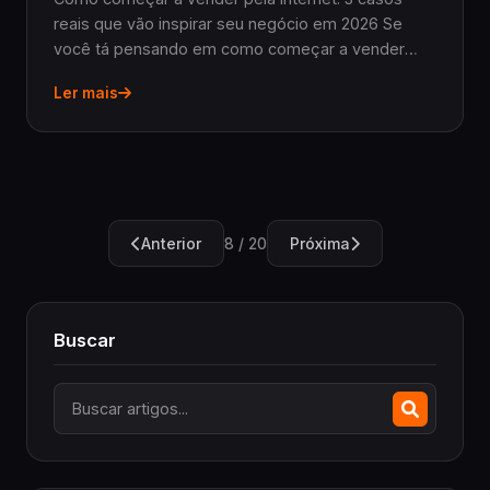
reais que vão inspirar seu negócio em 2026 Se
você tá pensando em como começar a vender
pela internet, sabe que a teoria é importante, mas
Ler mais
nada como exemplos reais para mostrar o
caminho. Em 2026...
Anterior
Próxima
8 / 20
Buscar