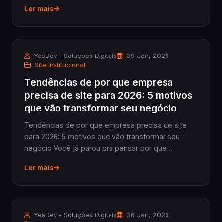
institucional ou redes sociais para sua empresa,
Ler mais
este guia é para você. Em poucos minutos, vamo...
YesDev - Soluções Digitais
09 Jan, 2026
Site Institucional
Tendências de por que empresa
precisa de site para 2026: 5 motivos
que vão transformar seu negócio
Tendências de por que empresa precisa de site
para 2026: 5 motivos que vão transformar seu
negócio Você já parou pra pensar por que
empresa precisa de site em 2026, especialmente
Ler mais
se é dono de uma PME ou administra um negócio
que ainda não e...
YesDev - Soluções Digitais
06 Jan, 2026