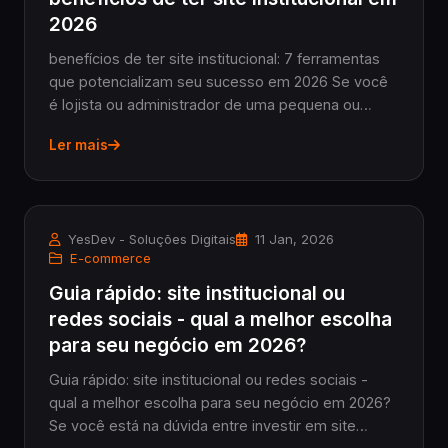
2026
benefícios de ter site institucional: 7 ferramentas
que potencializam seu sucesso em 2026 Se você
é lojista ou administrador de uma pequena ou
média empresa, sabe que os benefícios de ter site
Ler mais
institucional vão muito além da simples presenç...
YesDev - Soluções Digitais
11 Jan, 2026
E-commerce
Guia rápido: site institucional ou
redes sociais - qual a melhor escolha
para seu negócio em 2026?
Guia rápido: site institucional ou redes sociais -
qual a melhor escolha para seu negócio em 2026?
Se você está na dúvida entre investir em site