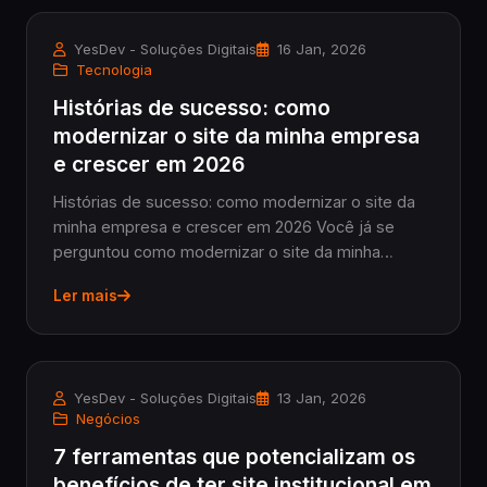
YesDev - Soluções Digitais
16 Jan, 2026
Tecnologia
Histórias de sucesso: como
modernizar o site da minha empresa
e crescer em 2026
Histórias de sucesso: como modernizar o site da
minha empresa e crescer em 2026 Você já se
perguntou como modernizar o site da minha
empresa para realmente fazer a diferença no
Ler mais
mercado? Em 2026, essa é uma pergunta que não
pode ficar sem re...
YesDev - Soluções Digitais
13 Jan, 2026
Negócios
7 ferramentas que potencializam os
benefícios de ter site institucional em