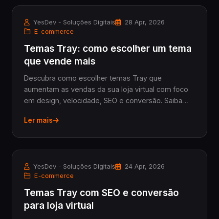
YesDev - Soluções Digitais
28 Apr, 2026
E-commerce
Temas Tray: como escolher um tema
que vende mais
Descubra como escolher temas Tray que
aumentam as vendas da sua loja virtual com foco
em design, velocidade, SEO e conversão. Saiba
quando trocar o tema e como optar entre tema
Ler mais
pronto ou sob medida para profissionalizar seu e-
commerce.
YesDev - Soluções Digitais
24 Apr, 2026
E-commerce
Temas Tray com SEO e conversão
para loja virtual