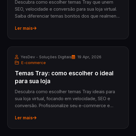
Descubra como escolher temas Tray que unem
SEO, velocidade e conversão para sua loja virtual.
Saiba diferenciar temas bonitos dos que realmente
vendem e quando investir em um tema
Ler mais
profissional.
YesDev - Soluções Digitais
19 Apr, 2026
E-commerce
Temas Tray: como escolher o ideal
para sua loja
Descubra como escolher temas Tray ideais para
sua loja virtual, focando em velocidade, SEO e
conversão. Profissionalize seu e-commerce e
venda mais com temas otimizados.
Ler mais