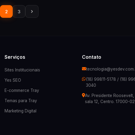
2
3
Serviços
Contato
tecnologia@yesdev.com.
Sites Institucionais
(18) 99811-5178
/
(18) 99
Yes SEO
3040
E-commerce Tray
Av. Presidente Roosevelt
Temas para Tray
sala 12, Centro. 17000-0
Marketing Digital