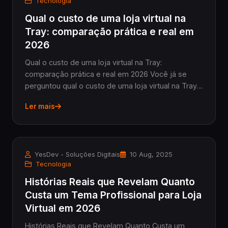
Tecnologia
Qual o custo de uma loja virtual na
Tray: comparação prática e real em
2026
Qual o custo de uma loja virtual na Tray:
comparação prática e real em 2026 Você já se
perguntou qual o custo de uma loja virtual na Tray
e se realmente vale a pena para sua PME? No
Ler mais
mercado atual, saber exatamente quanto investir
em uma pla...
YesDev - Soluções Digitais
10 Aug, 2025
Tecnologia
Histórias Reais que Revelam Quanto
Custa um Tema Profissional para Loja
Virtual em 2026
Histórias Reais que Revelam Quanto Custa um