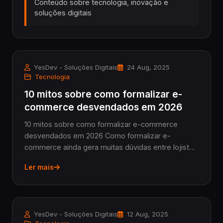
Conteúdo sobre tecnologia, inovação e
soluções digitais
YesDev - Soluções Digitais
24 Aug, 2025
Tecnologia
10 mitos sobre como formalizar e-
commerce desvendados em 2026
10 mitos sobre como formalizar e-commerce
desvendados em 2026 Como formalizar e-
commerce ainda gera muitas dúvidas entre lojistas
e empresários que querem vender online com
Ler mais
segurança e sucesso. Mas no meio dessa
confusão, circulam mitos que...
YesDev - Soluções Digitais
12 Aug, 2025