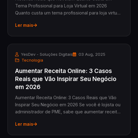
Tema Profissional para Loja Virtual em 2026
Quanto custa um tema profissional para loja virtual?
Essa é a dúvida que muitos lojistas de pequenas e
Ler mais
médias empresas enfrentam ao decidir dar o
prime...
YesDev - Soluções Digitais
03 Aug, 2025
Tecnologia
Aumentar Receita Online: 3 Casos
Reais que Vão Inspirar Seu Negócio
em 2026
Aumentar Receita Online: 3 Casos Reais que Vão
Inspirar Seu Negócio em 2026 Se você é lojista ou
administrador de PME, sabe que aumentar receita
online não é só uma meta, mas uma necessidade
Ler mais
para sobreviver num mercado cada vez mais
digital...