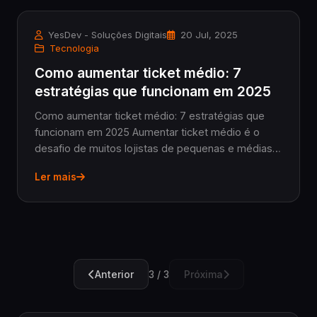
YesDev - Soluções Digitais
20 Jul, 2025
Tecnologia
Como aumentar ticket médio: 7
estratégias que funcionam em 2025
Como aumentar ticket médio: 7 estratégias que
funcionam em 2025 Aumentar ticket médio é o
desafio de muitos lojistas de pequenas e médias
empresas que querem ver seu faturamento
Ler mais
crescer sem necessariamente aumentar o número
de clientes. Se...
Anterior
Próxima
3 / 3