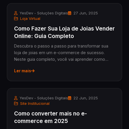
YesDev - Soluções Digitais
27 Jun, 2025
Loja Virtual
Como Fazer Sua Loja de Joias Vender
Online: Guia Completo
Descubra o passo a passo para transformar sua
loja de joias em um e-commerce de sucesso.
Neste guia completo, você vai aprender como
escolher a plataforma ideal, usar fotos
Ler mais
profissionais para destacar suas peças, aplicar
estratégias de SEO, otimizar o checkout, oferecer
embalagens premium e aumentar suas vendas
com marketing digital. Aproveite também o cupom
YesDev - Soluções Digitais
22 Jun, 2025
de desconto exclusivo para criar sua loja na Tray
Site Institucional
com os temas Yes Seasons Joias e Yes Pro Joias.
Como converter mais no e-
commerce em 2025