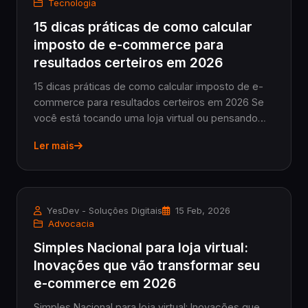
Tecnologia
15 dicas práticas de como calcular
imposto de e-commerce para
resultados certeiros em 2026
15 dicas práticas de como calcular imposto de e-
commerce para resultados certeiros em 2026 Se
você está tocando uma loja virtual ou pensando
em começar a vender online, entender como
Ler mais
calcular imposto de e-commerce é fundamental
para evitar...
YesDev - Soluções Digitais
15 Feb, 2026
Advocacia
Simples Nacional para loja virtual:
Inovações que vão transformar seu
e-commerce em 2026
Simples Nacional para loja virtual: Inovações que