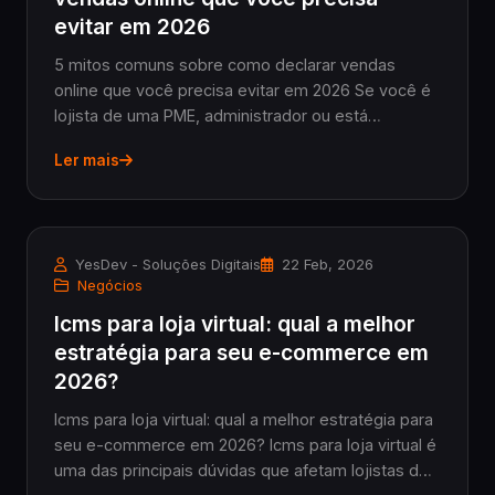
evitar em 2026
5 mitos comuns sobre como declarar vendas
online que você precisa evitar em 2026 Se você é
lojista de uma PME, administrador ou está
começando a vender online agora em 2026, sabe
Ler mais
o quanto o universo das obrigações fiscais pode
parecer um la...
YesDev - Soluções Digitais
22 Feb, 2026
Negócios
Icms para loja virtual: qual a melhor
estratégia para seu e-commerce em
2026?
Icms para loja virtual: qual a melhor estratégia para
seu e-commerce em 2026? Icms para loja virtual é
uma das principais dúvidas que afetam lojistas de