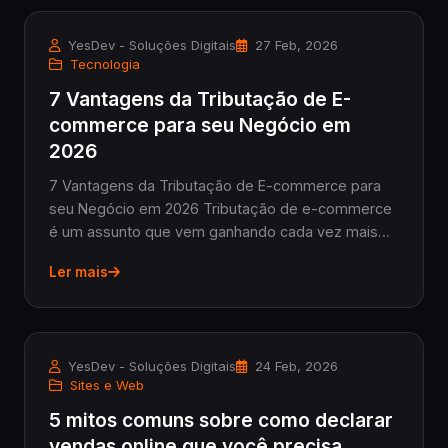
YesDev - Soluções Digitais
27 Feb, 2026
Tecnologia
7 Vantagens da Tributação de E-
commerce para seu Negócio em
2026
7 Vantagens da Tributação de E-commerce para
seu Negócio em 2026 Tributação de e-commerce
é um assunto que vem ganhando cada vez mais
destaque entre lojistas e administradores que
Ler mais
querem sair do offline para as vendas online de
forma segura...
YesDev - Soluções Digitais
24 Feb, 2026
Sites e Web
5 mitos comuns sobre como declarar
vendas online que você precisa