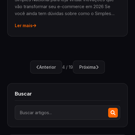
vão transformar seu e-commerce em 2026 Se
você ainda tem dúvidas sobre como o Simples
Nacional para loja virtual pode impactar
Ler mais
diretamente suas vendas online, saiba que 2026
traz mudanças qu...
Anterior
Próxima
4 / 19
Buscar