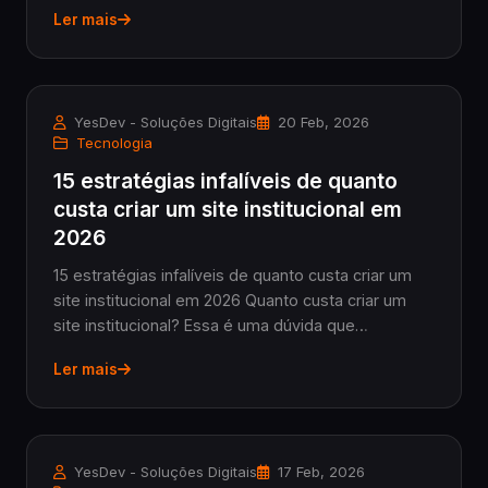
pequenas e médias empresas quando decidem
Ler mais
começar a vender online ou ajustar seus proce...
YesDev - Soluções Digitais
20 Feb, 2026
Tecnologia
15 estratégias infalíveis de quanto
custa criar um site institucional em
2026
15 estratégias infalíveis de quanto custa criar um
site institucional em 2026 Quanto custa criar um
site institucional? Essa é uma dúvida que
atormenta muitos lojistas de PMEs e empresários
Ler mais
práticos que querem dar o primeiro passo no
mundo...
YesDev - Soluções Digitais
17 Feb, 2026